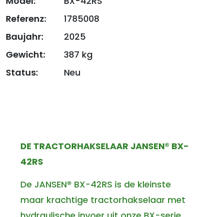
Model:
BX-42RS
Referenz:
1785008
Baujahr:
2025
Gewicht:
387 kg
Status:
Neu
DE TRACTORHAKSELAAR JANSEN® BX-
42RS
De JANSEN® BX-42RS is de kleinste
maar krachtige tractorhakselaar met
hydraulische invoer uit onze BX-serie.