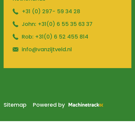
+31 (0) 297- 59 34 28
John:
+31(0) 6 55 35 63 37
Rob:
+31(0) 6 52 455 814
info@vanzijtveld.nl
Sitemap
Powered by