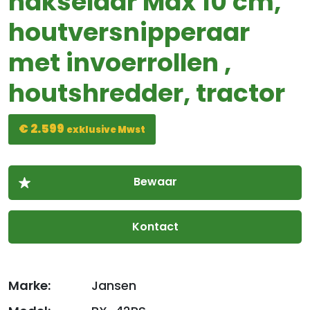
hakselaar Max 10 cm,
houtversnipperaar
met invoerrollen ,
houtshredder, tractor
€ 2.599
exklusive Mwst
Kontact
Marke:
Jansen