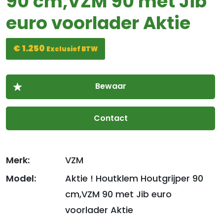
90 cm,VZM 90 met Jib
euro voorlader Aktie
€ 1.250
Exclusief BTW
Contact
Merk:
VZM
Model:
Aktie ! Houtklem Houtgrijper 90
cm,VZM 90 met Jib euro
voorlader Aktie