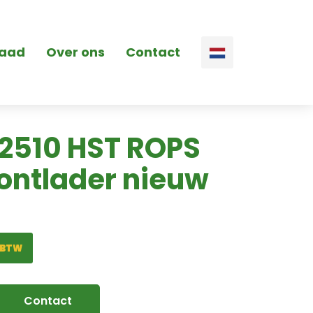
raad
Over ons
Contact
X2510 HST ROPS
rontlader nieuw
 BTW
Contact