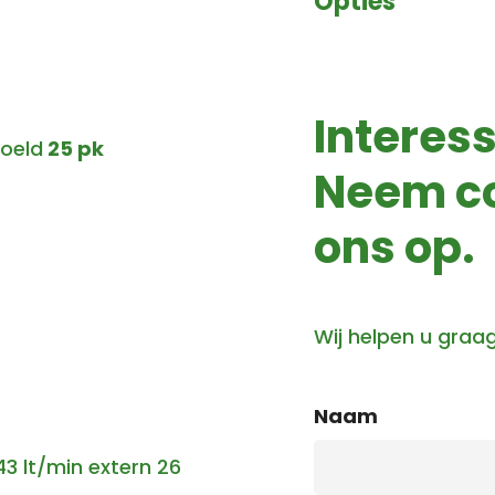
Opties
Interes
koeld
25 pk
Neem c
ons op.
Wij helpen u graag
Naam
 lt/min extern 26