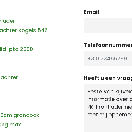
Email
rlader
 achter kogels 546
Telefoonnumme
Mid-pto 2000
achter
Heeft u een vraa
130cm grondbak
0kg max.