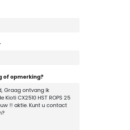
r
g of opmerking?