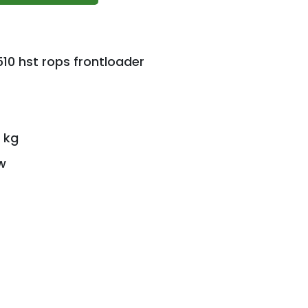
10 hst rops frontloader
7 kg
w