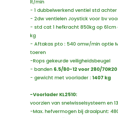
lt/min
- 1 dubbelwerkend ventiel std achter
- 2dw ventielen Joystick voor bv voo
- std cat 1 hefkracht 850kg op 61cm
kg
- Aftakas pto : 540 omw/min optie 
toeren
-Rops gekeurde veiligheidsbeugel
- banden
6.5/80-12 voor 280/70R20
- gewicht met voorlader :
1407 kg
-Voorlader KL2510:
voorzien van snelwisselsysteem en 
-Max. hefvermogen bij draaipunt: 48