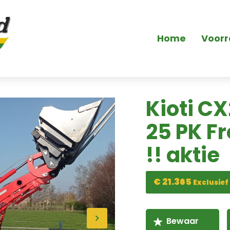
Home
Voor
Kioti C
25 PK F
!! aktie
€ 21.365
Exclusief