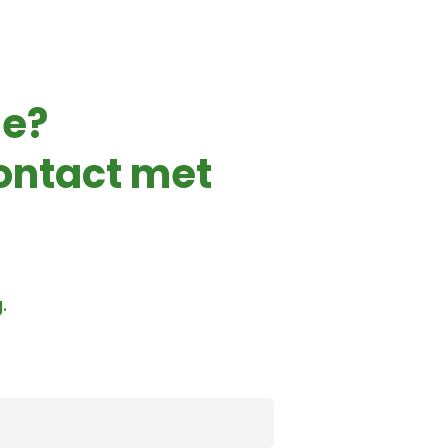
se?
ontact met
.