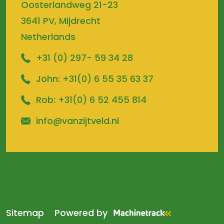
Oosterlandweg 21-23
3641 PV, Mijdrecht
Netherlands
+31 (0) 297- 59 34 28
John:
+31(0) 6 55 35 63 37
Rob:
+31(0) 6 52 455 814
info@vanzijtveld.nl
Sitemap
Powered by