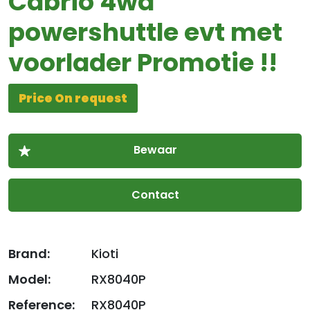
Cabrio 4wd
powershuttle evt met
voorlader Promotie !!
Price On request
Contact
Brand:
Kioti
Model:
RX8040P
Reference:
RX8040P