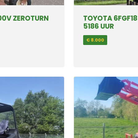
00V ZEROTURN
TOYOTA 6FGF18
5186 UUR
€ 8.000