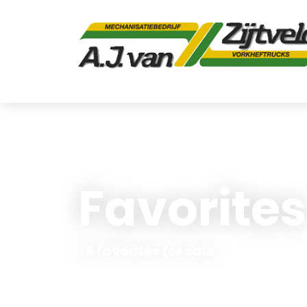
Favorites
76 favorites for sale