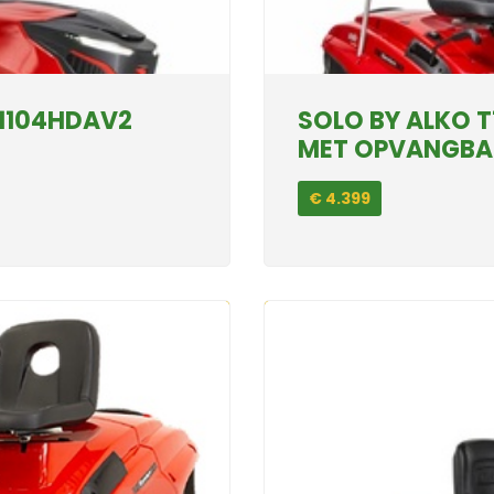
-1104HDAV2
SOLO BY ALKO 
MET OPVANGBA
€ 4.399