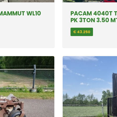
 MAMMUT WL10
PACAM 4040T T
PK 3TON 3.50 
€ 43.250