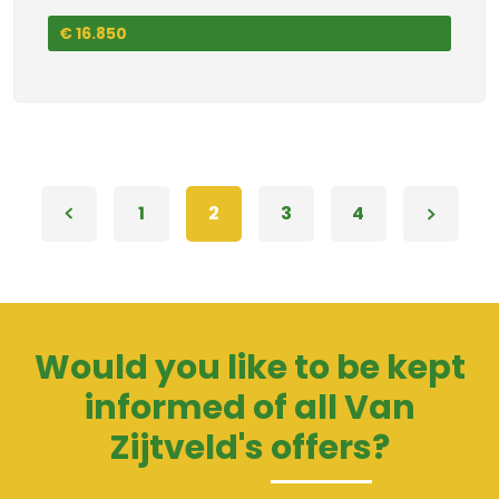
€ 16.850
1
2
3
4
Would you like to be kept
informed of all Van
Zijtveld's
offers
?