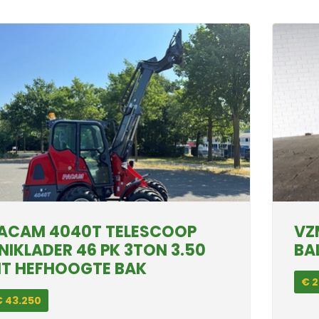
ACAM 4040T TELESCOOP
VZ
NIKLADER 46 PK 3TON 3.50
BA
T HEFHOOGTE BAK
€ 2
€ 43.250