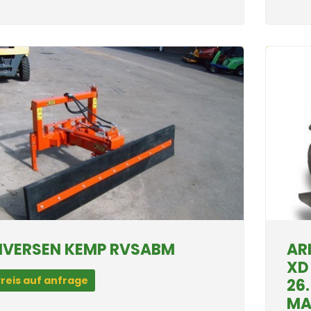
IVERSEN KEMP RVSABM
AR
XD
reis auf anfrage
26
MA