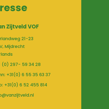
resse
an Zijtveld VOF
rlandweg 21-23
V, Mijdrecht
rlands
1 (0) 297- 59 34 28
hn:
+31(0) 6 55 35 63 37
b:
+31(0) 6 52 455 814
o@vanzijtveld.nl