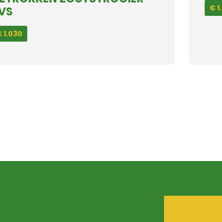
€ 1
VS
 1.030