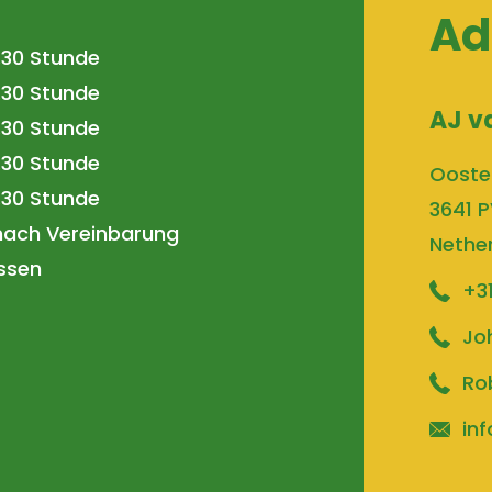
Ad
7.30 Stunde
7.30 Stunde
AJ v
7.30 Stunde
7.30 Stunde
Ooste
7.30 Stunde
3641 P
nach Vereinbarung
Nethe
ssen
+3
Jo
Ro
inf